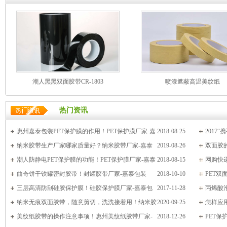
潮人黑黑双面胶带CR-1803
喷漆遮蔽高温美纹纸
热门资讯
惠州嘉泰包装PET保护膜的作用！PET保护膜厂家-嘉
2018-08-25
2017
泰包装
纳米胶带生产厂家哪家质量好？纳米胶带厂家-嘉泰
2019-08-26
双面胶
包装
潮人防静电PET保护膜的功能！PET保护膜厂家-嘉泰
2018-08-15
网购快递
包装
曲奇饼干铁罐密封胶带！封罐胶带厂家-嘉泰包装
2018-10-10
PET双
三层高清防刮硅胶保护膜！硅胶保护膜厂家-嘉泰包
2017-11-28
包装
丙烯酸
装
纳米无痕双面胶带，随意剪切，洗洗接着用！纳米胶
2020-09-25
泰包装
怎样应
带厂家-嘉泰包装
美纹纸胶带的操作注意事项！惠州美纹纸胶带厂家-
2018-12-26
PET保