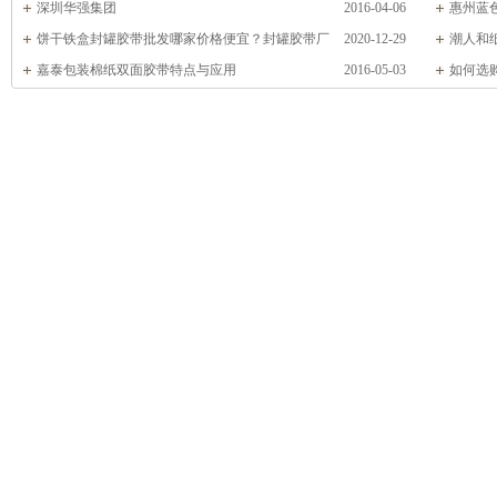
嘉泰包装
深圳华强集团
2016-04-06
包装
惠州蓝
饼干铁盒封罐胶带批发哪家价格便宜？封罐胶带厂
2020-12-29
潮人和
家-嘉泰包装
嘉泰包装棉纸双面胶带特点与应用
2016-05-03
胶带厂家
如何选