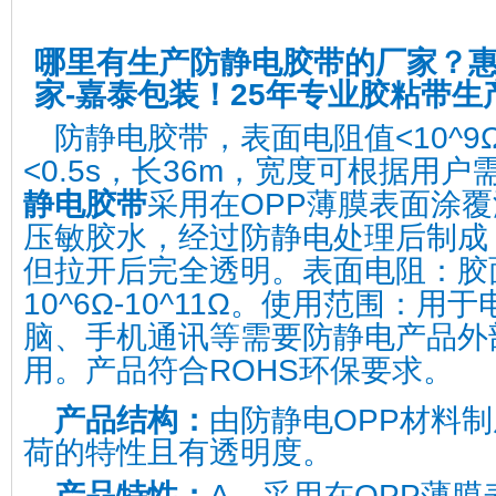
哪里有
生产
防静电胶带的厂家
？
家-嘉泰包装！25年专业胶粘带生
防静电胶带，表面电阻值<10^
<0.5s，长36m，宽度可根据用户
静电胶带
采用在OPP薄膜表面涂
压敏胶水，经过防静电处理后制成
但拉开后完全透明。表面电阻：胶
10^6Ω-10^11Ω。使用范围：
脑、手机通讯等需要防静电产品外
用。产品符合ROHS环保要求。
产品结构：
由防静电OPP材料
荷的特性且有透明度。
产品特性：
A、采用在OPP薄