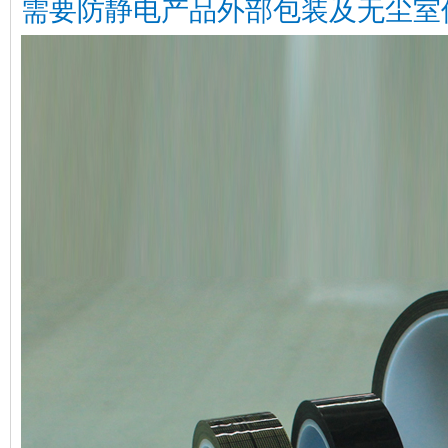
需要防静电产品外部包装及无尘室