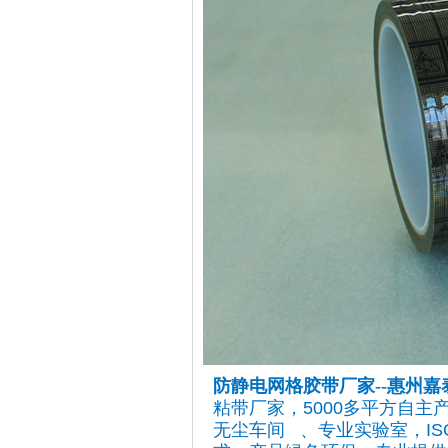
防静电网格胶带厂家
--
惠州嘉
粘带厂家，5000多平方自主
无尘车间 、专业实验室，I