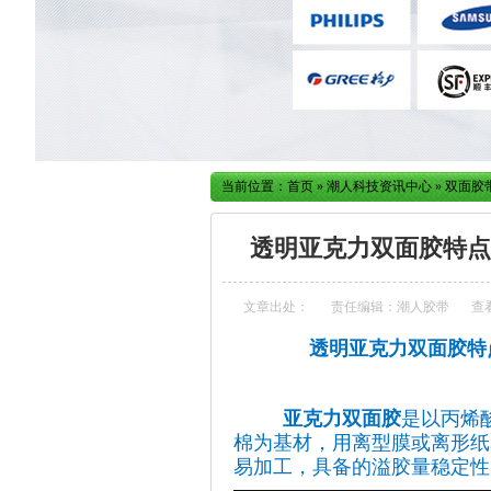
当前位置：
首页
»
潮人科技资讯中心
»
双面胶
透明亚克力双面胶特点
文章出处：
责任编辑：潮人胶带
查
透明亚克力双面胶特
亚克力双面胶
是以丙烯
棉为基材，用离型膜或离形纸
易加工，具备的溢胶量稳定性