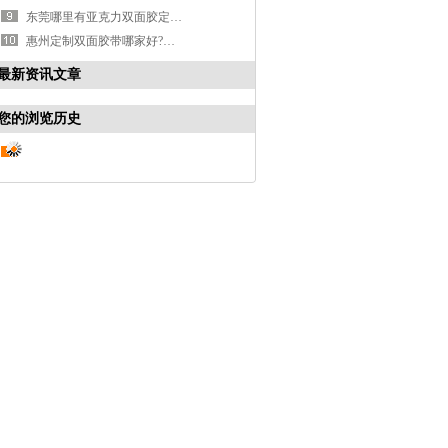
东莞哪里有亚克力双面胶定制批发厂家？亚克力胶带厂家-嘉泰包装
惠州定制双面胶带哪家好?？双面胶带厂家-嘉泰包装
最新资讯文章
您的浏览历史