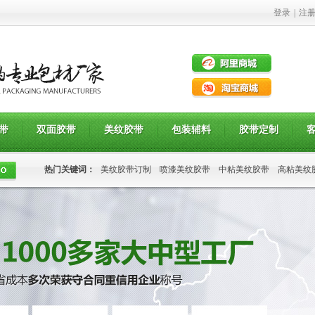
登录
|
注
带
双面胶带
美纹胶带
包装辅料
胶带定制
热门关键词：
美纹胶带订制
喷漆美纹胶带
中粘美纹胶带
高粘美纹