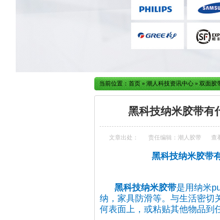
当前位置：
首页
»
潮人科技资讯中心
»
双面胶
黑科技纳米胶带有
文章出处：
责任编辑：潮人胶带
查
黑科技纳米胶带
黑科技纳米胶带
是用
纳米p
纳，家具防滑等。与生活密切
何表面上，或粘贴其他物品到