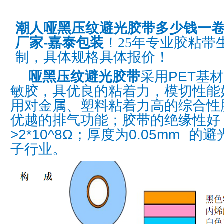
潮人哑黑压纹避光胶带多少钱一卷
厂家-嘉泰包装
！25年专业胶粘带
制，具体规格具体报价！
哑黑压纹避光胶带
采用PET基
敏胶，具优良的粘着力，模切性能
用对金属、塑料粘着力高的综合性
优越的排气功能；胶带的绝缘性好
>2*10^8Ω；厚度为0.05mm 
子行业。