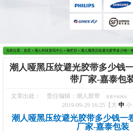
当前位置：
首页
»
潮人科技资讯中心
»
根栏目
»
潮人哑黑压纹避光胶带多少钱一卷
潮人哑黑压纹避光胶带多少钱一
带厂家-嘉泰包
文章出处：
责任编辑：潮人胶带
查看手机网址
2019-09-29 16:25【
大
中
小
潮人哑黑压纹避光胶带多少钱一卷
厂家-嘉泰包装