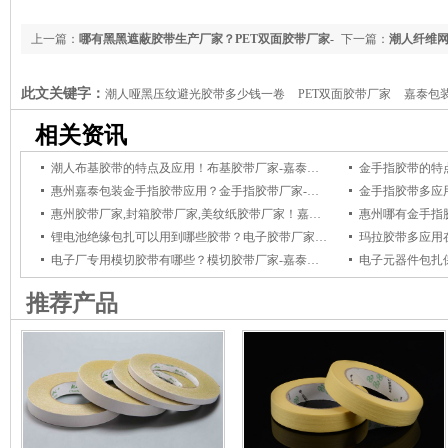
上一篇：
哪有黑黑遮蔽胶带生产厂家？PET双面胶带厂家-
下一篇：
潮人纤维网
嘉泰包装
装
此文关键字：
潮人哑黑压纹避光胶带多少钱一卷
PET双面胶带厂家
嘉泰包
相关资讯
潮人布基胶带的特点及应用！布基胶带厂家-嘉泰包装/潮人胶带
惠州嘉泰包装金手指胶带应用？金手指胶带厂家-潮人胶带
惠州胶带厂家,封箱胶带厂家,美纹纸胶带厂家！嘉泰包装-潮人胶带
惠州哪有金手指
锂电池绝缘包扎可以用到哪些胶带？电子胶带厂家-嘉泰包装/潮人胶带
电子厂专用模切胶带有哪些？模切胶带厂家-嘉泰包装/潮人胶带
推荐产品